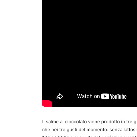
Il salme al cioccolato viene prodotto in tre g
che nei tre gusti del momento: senza lattosio,