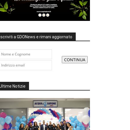
Iscriviti a GDONews e rimani aggiornato
Ultime Notizie