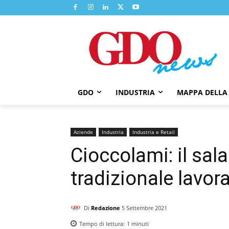
GDO
INDUSTRIA
MAPPA DELLA
Aziende
Industria
Industria e Retail
Cioccolami: il sal
tradizionale lavo
Di
Redazione
5 Settembre 2021
Tempo di lettura:
1
minuti