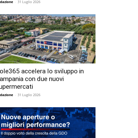
dazione
-
31 Luglio 2026
ole365 accelera lo sviluppo in
ampania con due nuovi
upermercati
dazione
-
31 Luglio 2026