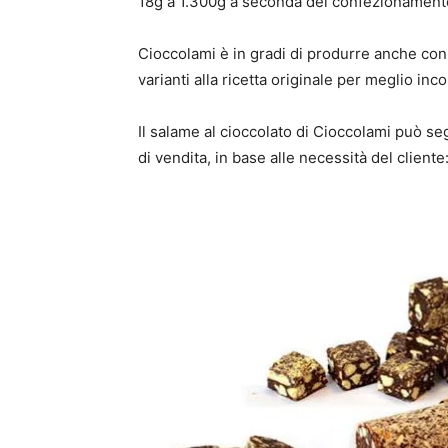
18g a 1.300g a seconda del confezionament
Cioccolami è in gradi di produrre anche con 
varianti alla ricetta originale per meglio incon
Il salame al cioccolato di Cioccolami può s
di vendita, in base alle necessità del cliente