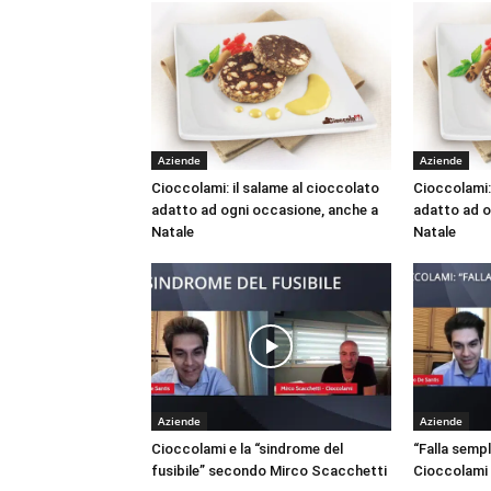
Aziende
Aziende
Cioccolami: il salame al cioccolato
Cioccolami: 
adatto ad ogni occasione, anche a
adatto ad o
Natale
Natale
Aziende
Aziende
Cioccolami e la “sindrome del
“Falla sempl
fusibile” secondo Mirco Scacchetti
Cioccolami