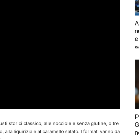
A
n
e
Re
P
usti storici classico, alle nocciole e senza glutine, oltre
G
 alla liquirizia e al caramello salato. I formati vanno da
n