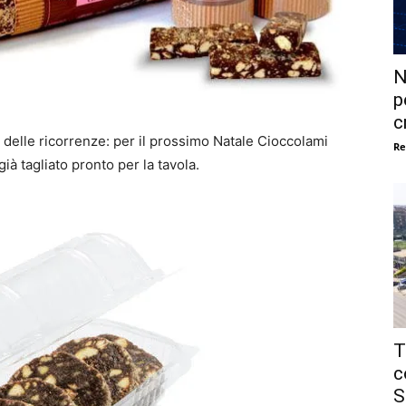
N
p
c
delle ricorrenze: per il prossimo Natale Cioccolami
Re
à tagliato pronto per la tavola.
T
c
S