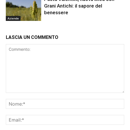
Grani Antichi: il sapore del
benessere
Aziende
LASCIA UN COMMENTO
Commento:
No
Ema