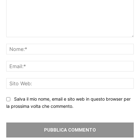
Commento:
No
Ema
Sit
We
Salva il mio nome, email e sito web in questo browser per
la prossima volta che commento.