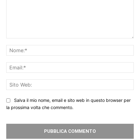
Commento:
No
Ema
Sit
We
Salva il mio nome, email e sito web in questo browser per
la prossima volta che commento.