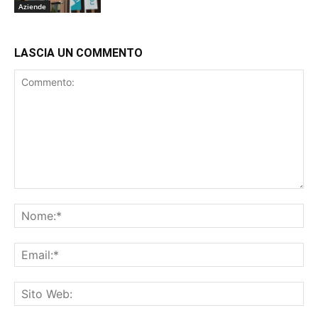
Aziende
LASCIA UN COMMENTO
Commento:
No
Ema
Sit
We