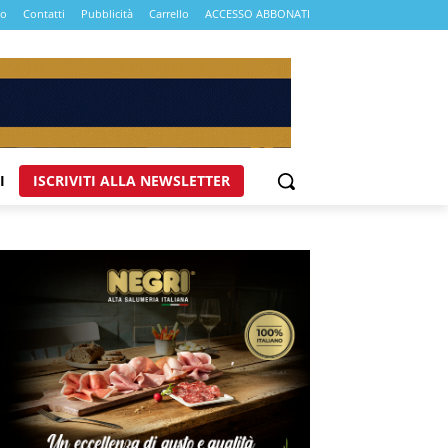
mo
Contatti
Pubblicità
Carrello
ACCESSO ABBONATI
I
ISCRIVITI ALLA NEWSLETTER