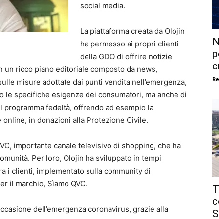
social media.
La piattaforma creata da Olojin
N
ha permesso ai propri clienti
p
della GDO di offrire notizie
c
 un ricco piano editoriale composto da news,
Re
ulle misure adottate dai punti vendita nell’emergenza,
o le specifiche esigenze dei consumatori, ma anche di
 al programma fedeltà, offrendo ad esempio la
e online, in donazioni alla Protezione Civile.
 QVC, importante canale televisivo di shopping, che ha
omunità. Per loro, Olojin ha sviluppato in tempi
a i clienti, implementato sulla community di
r il marchio,
Sìamo QVC
.
T
c
occasione dell’emergenza coronavirus, grazie alla
S