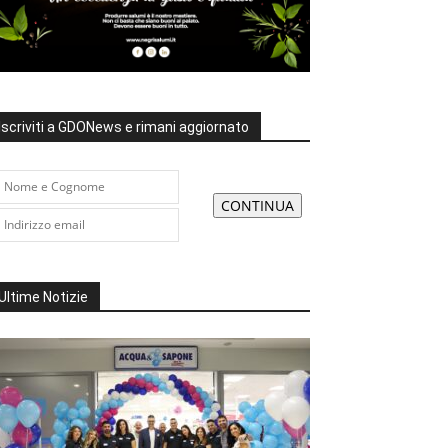
Iscriviti a GDONews e rimani aggiornato
Ultime Notizie