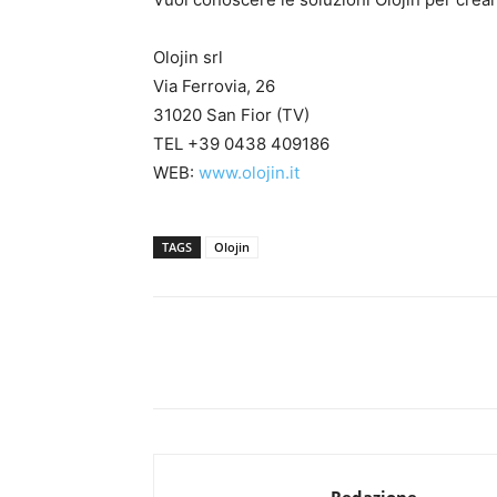
Olojin srl
Via Ferrovia, 26
31020 San Fior (TV)
TEL +39 0438 409186
WEB:
www.olojin.it
TAGS
Olojin
Redazione