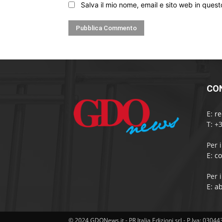
Salva il mio nome, email e sito web in que
CO
E:
r
T: +
Per 
E:
c
Per 
E:
a
© 2024 GDONews.it - PR Italia Edizioni srl - P.Iva: 0304