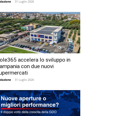
dazione
-
31 Luglio 2026
ole365 accelera lo sviluppo in
ampania con due nuovi
upermercati
dazione
-
31 Luglio 2026