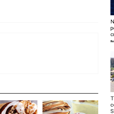
N
p
c
Re
T
c
S