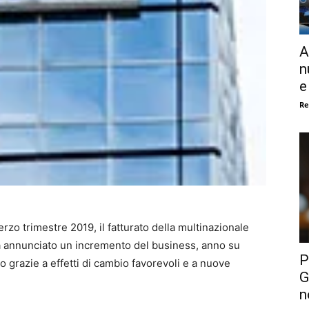
A
n
e
Re
erzo trimestre 2019, il fatturato della multinazionale
a annunciato un incremento del business, anno su
P
o grazie a effetti di cambio favorevoli e a nuove
G
n