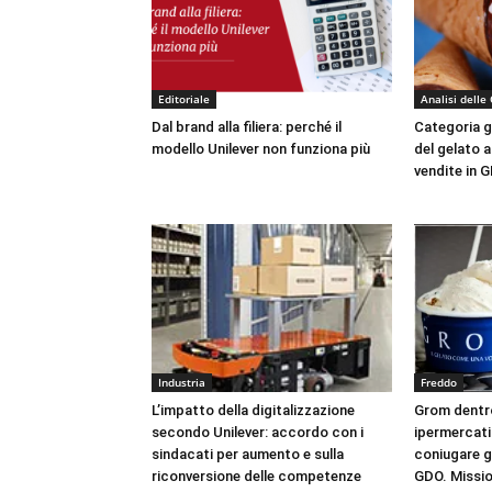
Editoriale
Analisi delle
Dal brand alla filiera: perché il
Categoria ge
modello Unilever non funziona più
del gelato a
vendite in 
Industria
Freddo
L’impatto della digitalizzazione
Grom dentro
secondo Unilever: accordo con i
ipermercati:
sindacati per aumento e sulla
coniugare g
riconversione delle competenze
GDO. Missio