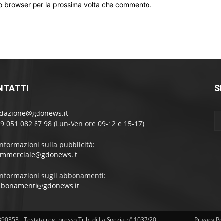
sto browser per la prossima volta che commento.
NTATTI
S
edazione@gdonews.it
39 051 082 87 98 (Lun-Ven ore 09-12 e 15-17)
informazioni sulla pubblicità:
ommerciale@gdonews.it
informazioni sugli abbonamenti:
bbonamenti@gdonews.it
4390353 - Testata reg. presso Trib. di La Spezia n° 1037/20
Privacy Po