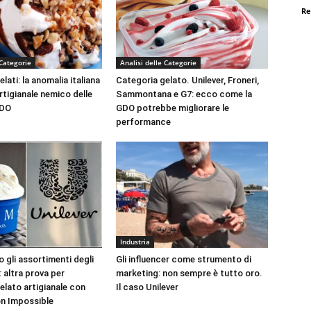
Re
 Categorie
Analisi delle Categorie
lati: la anomalia italiana
Categoria gelato. Unilever, Froneri,
rtigianale nemico delle
Sammontana e G7: ecco come la
GDO
GDO potrebbe migliorare le
performance
Industria
 gli assortimenti degli
Gli influencer come strumento di
 altra prova per
marketing: non sempre è tutto oro.
elato artigianale con
Il caso Unilever
n Impossible