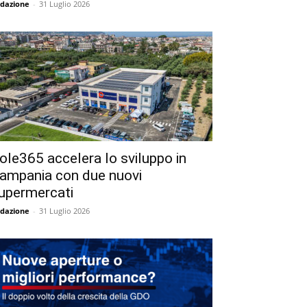
dazione
-
31 Luglio 2026
ole365 accelera lo sviluppo in
ampania con due nuovi
upermercati
dazione
-
31 Luglio 2026