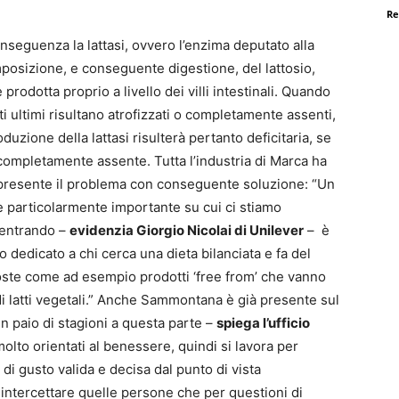
Re
nseguenza la lattasi, ovvero l’enzima deputato alla
posizione, e conseguente digestione, del lattosio,
 prodotta proprio a livello dei villi intestinali. Quando
i ultimi risultano atrofizzati o completamente assenti,
oduzione della lattasi risulterà pertanto deficitaria, se
ompletamente assente. Tutta l’industria di Marca ha
presente il problema con conseguente soluzione: “Un
e particolarmente importante su cui ci stiamo
entrando –
evidenzia Giorgio Nicolai di Unilever
– è
o dedicato a chi cerca una dieta bilanciata e fa del
oposte come ad esempio prodotti ‘free from’ che vanno
 di latti vegetali.” Anche Sammontana è già presente sul
n paio di stagioni a questa parte –
spiega l’ufficio
olto orientati al benessere, quindi si lavora per
i gusto valida e decisa dal punto di vista
intercettare quelle persone che per questioni di