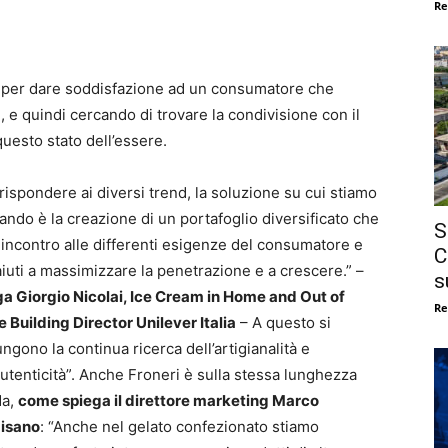
Re
tà per dare soddisfazione ad un consumatore che
, e quindi cercando di trovare la condivisione con il
questo stato dell’essere.
rispondere ai diversi trend, la soluzione su cui stiamo
ando è la creazione di un portafoglio diversificato che
S
incontro alle differenti esigenze del consumatore e
C
iuti a massimizzare la penetrazione e a crescere.” –
s
ga Giorgio Nicolai, Ice Cream in Home and Out of
Re
Building Director Unilever Italia
– A questo si
ngono la continua ricerca dell’artigianalità e
autenticità”. Anche Froneri è sulla stessa lunghezza
da,
come spiega il direttore marketing Marco
isano
: “Anche nel gelato confezionato stiamo