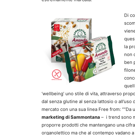
Di co
scom
viene
quest
la pr
non c
ben 
filon
conc
quell
‘wellbeing’ uno stile di vita, attraverso pr
dal senza glutine al senza lattosio o all’uso
mercato con una sua linea Free from: ““Da u
marketing di Sammontana
– i trend sono m
proporre prodotti che mantengano una cifra d
organolettico ma che al contempo vadano a 