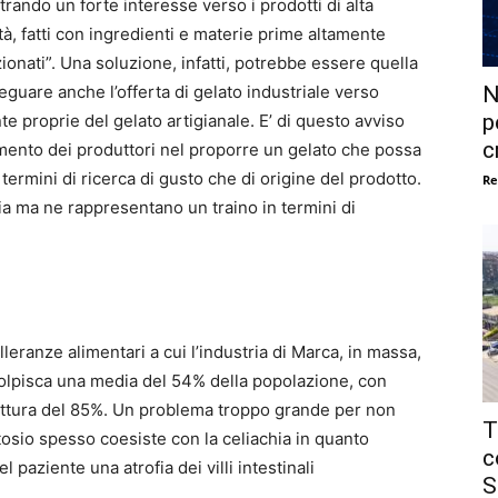
trando un forte interesse verso i prodotti di alta
tà, fatti con ingredienti e materie prime altamente
ionati”. Una soluzione, infatti, potrebbe essere quella
N
eguare anche l’offerta di gelato industriale verso
p
 proprie del gelato artigianale. E’ di questo avviso
c
mento dei produttori nel proporre un gelato che possa
n termini di ricerca di gusto che di origine del prodotto.
Re
ia ma ne rappresentano un traino in termini di
lleranze alimentari a cui l’industria di Marca, in massa,
a colpisca una media del 54% della popolazione, con
rittura del 85%. Un problema troppo grande per non
T
ttosio spesso coesiste con la celiachia in quanto
c
 paziente una atrofia dei villi intestinali
S