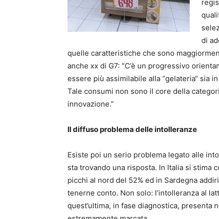
regis
quali
selez
di ad
quelle caratteristiche che sono maggiormente
anche xx di G7: “C’è un progressivo orienta
essere più assimilabile alla “gelateria“ sia i
Tale consumi non sono il core della categor
innovazione.”
Il diffuso problema delle intolleranze
Esiste poi un serio problema legato alle into
sta trovando una risposta. In Italia si stim
picchi al nord del 52% ed in Sardegna addi
tenerne conto. Non solo: l’intolleranza al la
quest’ultima, in fase diagnostica, presenta nel
estremamente marcata.