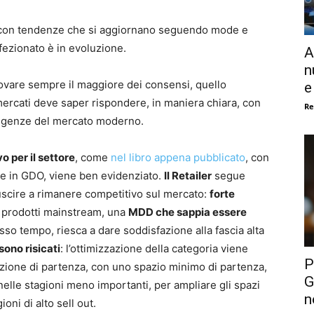
 con tendenze che si aggiornano seguendo mode e
fezionato è in evoluzione.
A
n
trovare sempre il maggiore dei consensi, quello
e
mercati deve saper rispondere, in maniera chiara, con
Re
sigenze del mercato moderno.
o per il settore
, come
nel libro appena pubblicato
, con
te in GDO, viene ben evidenziato.
Il Retailer
segue
uscire a rimanere competitivo sul mercato:
forte
i prodotti mainstream, una
MDD che sappia essere
esso tempo, riesca a dare soddisfazione alla fascia alta
 sono risicati
: l’ottimizzazione della categoria viene
P
ione di partenza, con uno spazio minimo di partenza,
G
i nelle stagioni meno importanti, per ampliare gli spazi
n
ni di alto sell out.