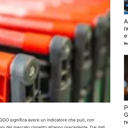
A
n
e
Re
P
G
a GDO significa avere un indicatore che può, con
n
oni del mercato rispetto all’anno precedente. Dai dati