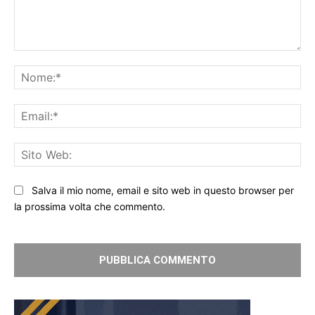
Commento:
No
Ema
Sit
We
Salva il mio nome, email e sito web in questo browser per
la prossima volta che commento.