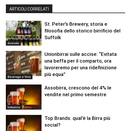
ARTICOLI CORRELATI
St. Peter’s Brewery, storia e
filosofia dello storico birrificio del
Suffolk
Aziende
Unionbirrai sulle accise: “Evitata
una beffa per il comparto, ora
lavoreremo per una ridefinizione
più equa”
Beverage e Vino
Assobirra, crescono del 4% le
vendite nel primo semestre
Industria
Top Brands: qual’è la Birra più
social?