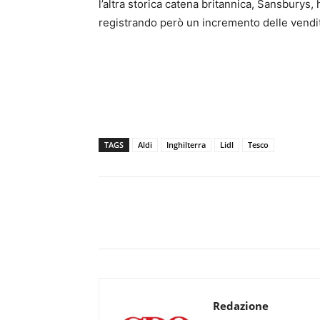
l’altra storica catena britannica, Sansburys, 
registrando però un incremento delle vendit
TAGS
Aldi
Inghilterra
Lidl
Tesco
Redazione