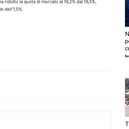
ha ridotto la quota di mercato al 16,2% dal 16,5%,
e dell’1,5%.
N
p
c
Re
T