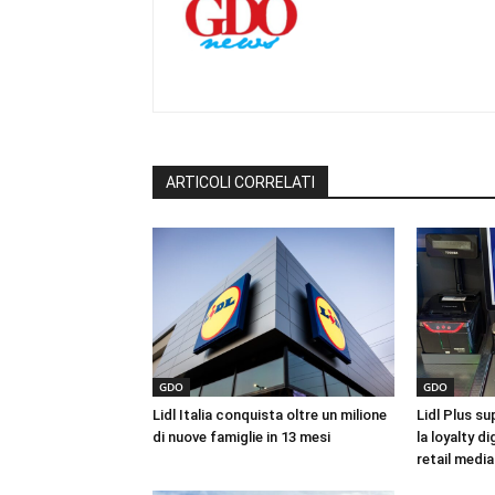
ARTICOLI CORRELATI
GDO
GDO
Lidl Italia conquista oltre un milione
Lidl Plus sup
di nuove famiglie in 13 mesi
la loyalty di
retail media