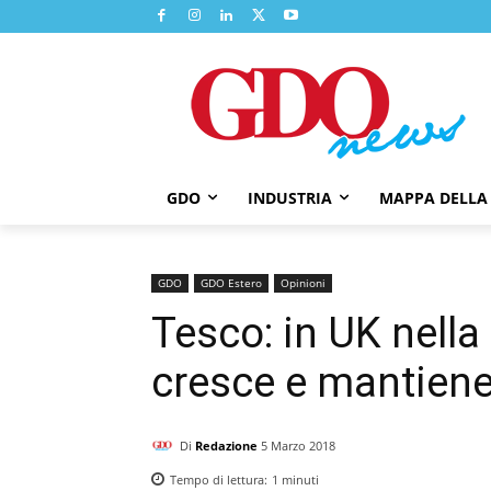
GDO
INDUSTRIA
MAPPA DELLA
GDO
GDO Estero
Opinioni
Tesco: in UK nella 
cresce e mantiene
Di
Redazione
5 Marzo 2018
Tempo di lettura:
1
minuti