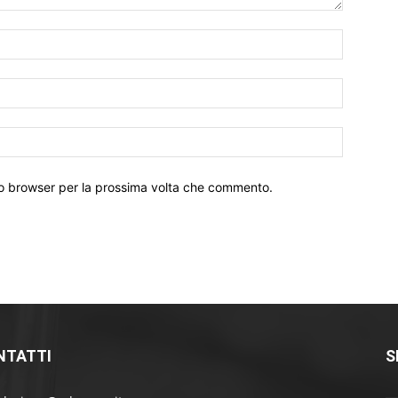
Nome:*
Email:*
Sito
Web:
sto browser per la prossima volta che commento.
NTATTI
S