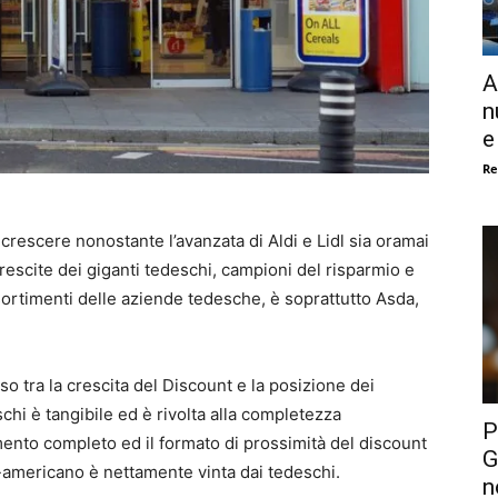
A
n
e
Re
 crescere nonostante l’avanzata di Aldi e Lidl sia oramai
crescite dei giganti tedeschi, campioni del risparmio e
ssortimenti delle aziende tedesche, è soprattutto Asda,
o tra la crescita del Discount e la posizione dei
chi è tangibile ed è rivolta alla completezza
P
mento completo ed il formato di prossimità del discount
G
-americano è nettamente vinta dai tedeschi.
n