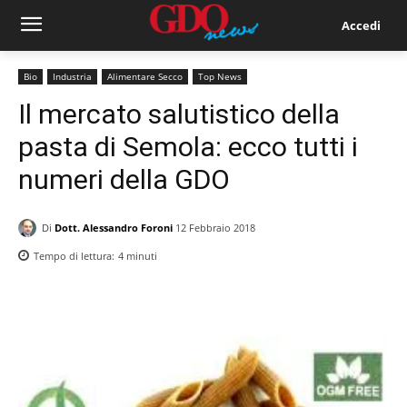
Accedi
Bio
Industria
Alimentare Secco
Top News
Il mercato salutistico della
pasta di Semola: ecco tutti i
numeri della GDO
Di
Dott. Alessandro Foroni
12 Febbraio 2018
Tempo di lettura:
4
minuti