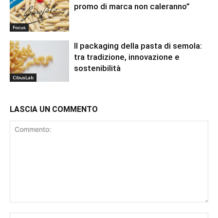
promo di marca non caleranno”
Focus
Il packaging della pasta di semola:
tra tradizione, innovazione e
sostenibilità
CibusLab
LASCIA UN COMMENTO
Commento:
No