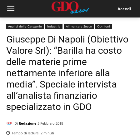
Accedi
Analisi delle Categorie
Industria
Alimentare Secco
Opinioni
Giuseppe Di Napoli (Obiettivo
Valore Srl): “Barilla ha costo
delle materie prime
nettamente inferiore alla
media”. Speciale intervista
all’analista finanziario
specializzato in GDO
Di
Redazione
5 Febbraio 2018
Tempo di lettura:
2
minuti