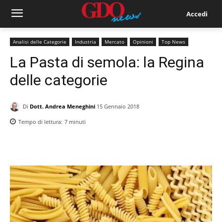
Accedi
Analisi delle Categorie
Industria
Mercato
Opinioni
Top News
La Pasta di semola: la Regina
delle categorie
Di
Dott. Andrea Meneghini
15 Gennaio 2018
Tempo di lettura:
7
minuti