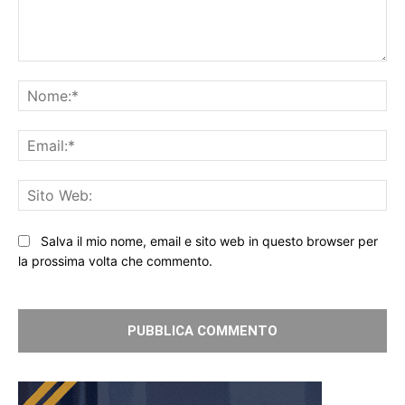
Commento:
No
Ema
Sit
We
Salva il mio nome, email e sito web in questo browser per
la prossima volta che commento.