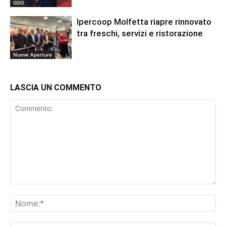
GDO
Ipercoop Molfetta riapre rinnovato
tra freschi, servizi e ristorazione
Nuove Aperture
LASCIA UN COMMENTO
Commento:
No