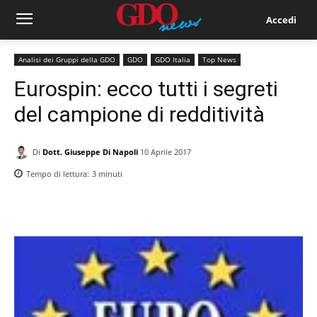
Accedi
Analisi dei Gruppi della GDO
GDO
GDO Italia
Top News
Eurospin: ecco tutti i segreti
del campione di redditività
Di
Dott. Giuseppe Di Napoli
10 Aprile 2017
Tempo di lettura:
3
minuti