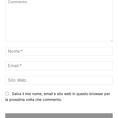
Commento:
No
Ema
Sit
We
Salva il mio nome, email e sito web in questo browser per
la prossima volta che commento.