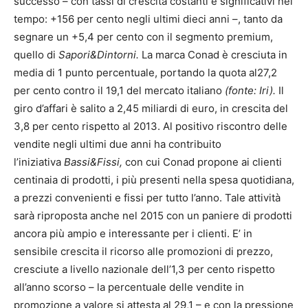
successo – con tassi di crescita costanti e significativi nel
tempo: +156 per cento negli ultimi dieci anni –, tanto da
segnare un +5,4 per cento con il segmento premium,
quello di
Sapori&Dintorni.
La marca Conad è cresciuta in
media di 1 punto percentuale, portando la quota al27,2
per cento contro il 19,1 del mercato italiano
(fonte: Iri).
Il
giro d’affari è salito a 2,45 miliardi di euro, in crescita del
3,8 per cento rispetto al 2013. Al positivo riscontro delle
vendite negli ultimi due anni ha contribuito
l’iniziativa
Bassi&Fissi,
con cui Conad propone ai clienti
centinaia di prodotti, i più presenti nella spesa quotidiana,
a prezzi convenienti e fissi per tutto l’anno. Tale attività
sarà riproposta anche nel 2015 con un paniere di prodotti
ancora più ampio e interessante per i clienti. E’ in
sensibile crescita il ricorso alle promozioni di prezzo,
cresciute a livello nazionale dell’1,3 per cento rispetto
all’anno scorso – la percentuale delle vendite in
promozione a valore si attesta al 29,1 – e con la pressione