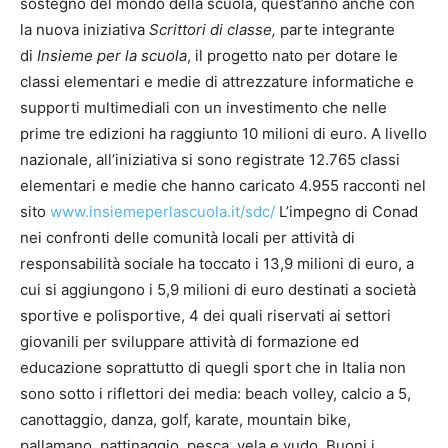
sostegno del mondo della scuola, quest’anno anche con
la nuova iniziativa
Scrittori di classe,
parte integrante
di
Insieme per la scuola
, il progetto nato per dotare le
classi elementari e medie di attrezzature informatiche e
supporti multimediali con un investimento che nelle
prime tre edizioni ha raggiunto 10 milioni di euro. A livello
nazionale, all’iniziativa si sono registrate 12.765 classi
elementari e medie che hanno caricato 4.955 racconti nel
sito
www.insiemeperlascuola.it/sdc/
L’impegno di Conad
nei confronti delle comunità locali per attività di
responsabilità sociale ha toccato i 13,9 milioni di euro, a
cui si aggiungono i 5,9 milioni di euro destinati a società
sportive e polisportive, 4 dei quali riservati ai settori
giovanili per sviluppare attività di formazione ed
educazione soprattutto di quegli sport che in Italia non
sono sotto i riflettori dei media: beach volley, calcio a 5,
canottaggio, danza, golf, karate, mountain bike,
pallamano, pattinaggio, pesca, vela e yudo. Buoni i