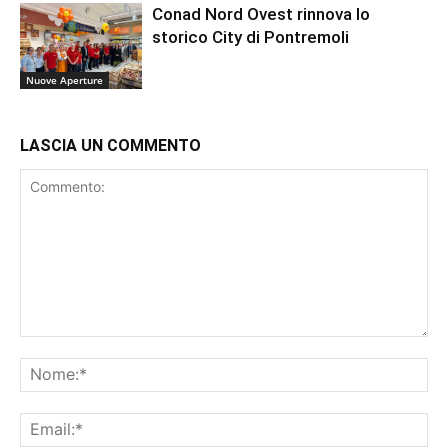
Conad Nord Ovest rinnova lo
storico City di Pontremoli
Nuove Aperture
LASCIA UN COMMENTO
Commento:
No
Ema