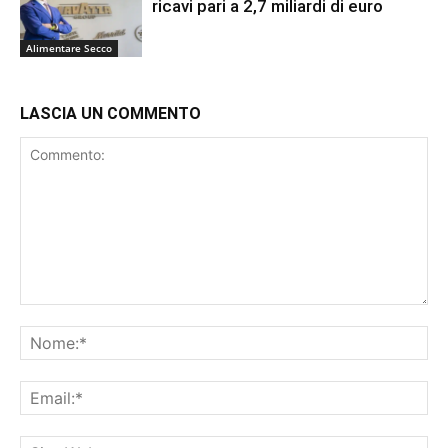
ricavi pari a 2,7 miliardi di euro
Alimentare Secco
LASCIA UN COMMENTO
Commento:
No
Ema
Sit