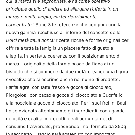
cui la marca si è appropriata, e ha come obiettivo
principale quello di andare ad allargare l’offerta in un
mercato molto ampio, ma tendenzialmente
concentrato.”
Sono 3 le referenze che compongono la
nuova gamma, racchiuse all’interno del concetto delle
Dolci metà della bontà
:
ricette ricche e forme originali per
offrire a tutta la famiglia un piacere fatto di gusto e
allegria, in perfetta coerenza con il posizionamento di
marca. L’originalità della forma nasce dall’idea di un
biscotto che si compone da due metà, creando una figura
evocativa che si esprime anche nel nome di prodotto:
Farfallegre, con latte fresco e gocce di cioccolato,
Fiorgolosi, con cacao e gocce di cioccolato e Cuorfelici,
alla nocciola e gocce di cioccolato. Per i suoi frollini Bauli
ha selezionato attentamente gli ingredienti, coniugando
golosità e qualità in prodotti ideali per un target di
consumo trasversale, proponendoli nel formato da 350g
in sacchetto. Il lancio sarà sostenuto con importanti