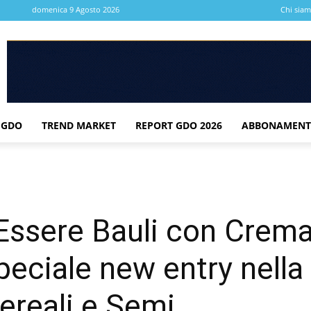
domenica 9 Agosto 2026
Chi sia
 GDO
TREND MARKET
REPORT GDO 2026
ABBONAMENT
Essere Bauli con Crema
peciale new entry nel
ereali e Semi