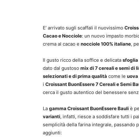
E’ arrivato sugli scaffali il nuovissimo
Croiss
Cacao e Nocciole
: un nuovo impasto morbido
crema al cacao e
nocciole 100% italiane
, p
Il gusto ricco della soffice e delicata
sfoglia
dato dal gustoso
mix di 7 cereali e semi di l
selezionati e di prima qualità
come le
uova 
i
Croissant BuonEssere 7 Cereali e Semi Ba
cerca il gusto autentico del benessere senz
La
gamma Croissant BuonEssere Bauli
è pe
varianti
, infatti, riesce a soddisfare tutti i 
semplicità della farina integrale, passando 
aggiunti: