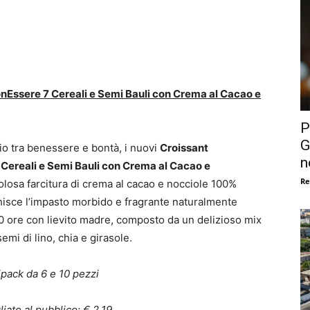
nEssere 7 Cereali e Semi Bauli con Crema al Cacao e
P
G
io tra benessere e bontà, i nuovi
Croissant
n
Cereali e Semi Bauli con Crema al Cacao e
Re
olosa farcitura di crema al cacao e nocciole 100%
chisce l’impasto morbido e fragrante naturalmente
20 ore con lievito madre, composto da un delizioso mix
semi di lino, chia e girasole.
ipack da 6 e 10 pezzi
iato al pubblico: € 2,19