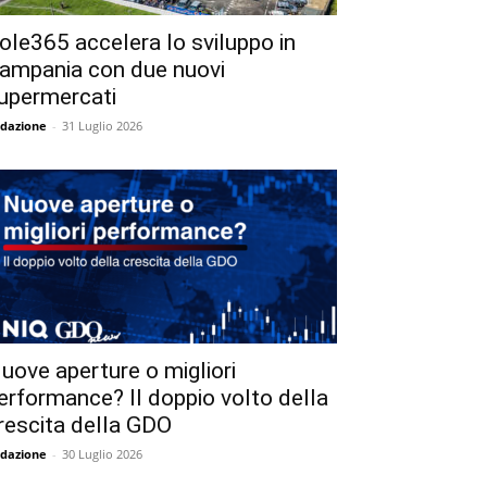
ole365 accelera lo sviluppo in
ampania con due nuovi
upermercati
dazione
-
31 Luglio 2026
uove aperture o migliori
erformance? Il doppio volto della
rescita della GDO
dazione
-
30 Luglio 2026