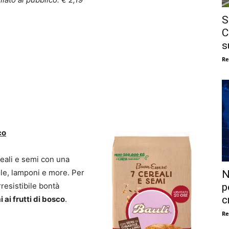
S
C
s
Re
co
reali e semi con una
ole, lamponi e more. Per
N
rresistibile bontà
p
c
 ai frutti di bosco
.
Re