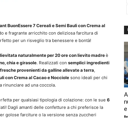
ant BuonEssere 7 Cereali e Semi Bauli con Crema al
 e fragrante arricchito con deliziosa farcitura di
erfetto per un risveglio tra benessere e bontà!
 lievitata naturalmente per 20 ore con lievito madre
è
ino, chia e girasole
. Realizzati con
semplici
ingredienti
fresche provenienti da galline allevate a terra
,
uli con Crema al Cacao e Nocciole
sono ideali per chi
a rinunciare ad una coccola.
A
rfetta per qualsiasi tipologia di colazione: con le sue
6
n
palati! Dagli amanti delle confetture a chi preferisce la
e
per golose farciture o la versione senza zuccheri
Re