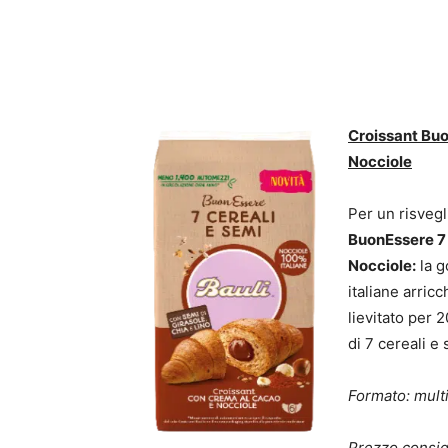
Croissant Buo
Nocciole
Per un risvegl
BuonEssere 7 
Nocciole:
la g
italiane arric
lievitato per 
di 7 cereali e 
Formato:
mult
Prezzo consigl