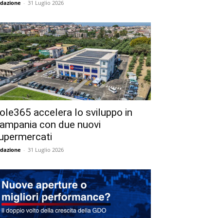
dazione
-
31 Luglio 2026
ole365 accelera lo sviluppo in
ampania con due nuovi
upermercati
dazione
-
31 Luglio 2026