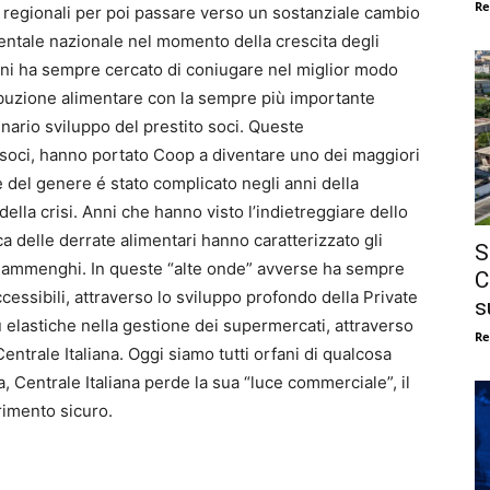
Re
 regionali per poi passare verso un sostanziale cambio
entale nazionale nel momento della crescita degli
anni ha sempre cercato di coniugare nel miglior modo
ribuzione alimentare con la sempre più importante
nario sviluppo del prestito soci. Queste
to soci, hanno portato Coop a diventare uno dei maggiori
te del genere é stato complicato negli anni della
 della crisi. Anni che hanno visto l’indietreggiare dello
ica delle derrate alimentari hanno caratterizzato gli
S
 Fiammenghi. In queste “alte onde” avverse ha sempre
C
cessibili, attraverso lo sviluppo profondo della Private
s
iù elastiche nella gestione dei supermercati, attraverso
Re
ntrale Italiana. Oggi siamo tutti orfani di qualcosa
, Centrale Italiana perde la sua “luce commerciale”, il
rimento sicuro.