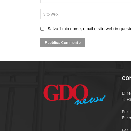
Salva il mio nome, email e sito web in que
CO
E:
r
T: +
Per 
E:
c
Per 