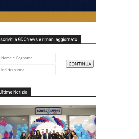
Iscriviti a GDONews e rimani aggiornato
Ultime Notizie