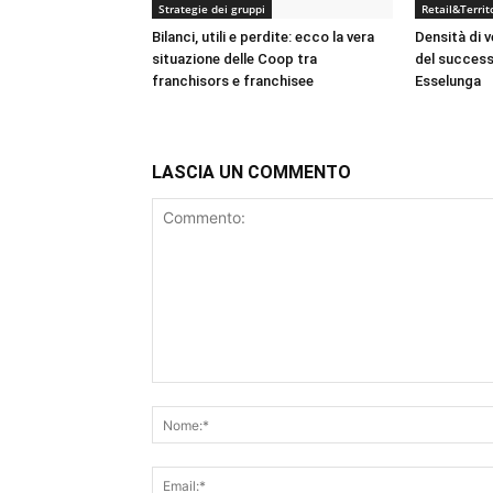
Strategie dei gruppi
Retail&Territ
Bilanci, utili e perdite: ecco la vera
Densità di v
situazione delle Coop tra
del success
franchisors e franchisee
Esselunga
LASCIA UN COMMENTO
Commento: