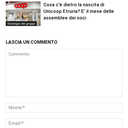
Cosa c’è dietro la nascita di
Unicoop Etruria? E’ il mese delle
assemblee dei soci
Strategie dei gruppi
LASCIA UN COMMENTO
Commento:
No
Ema