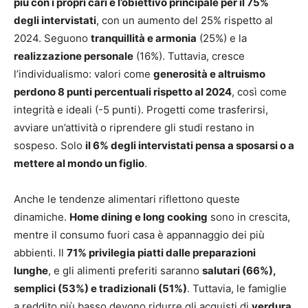
più con i propri cari è l’obiettivo principale per il 75%
degli intervistati
, con un aumento del 25% rispetto al
2024. Seguono
tranquillità e armonia
(25%) e la
realizzazione personale
(16%). Tuttavia, cresce
l’individualismo: valori come
generosità e altruismo
perdono 8 punti percentuali rispetto al 2024
, così come
integrità e ideali (-5 punti). Progetti come trasferirsi,
avviare un’attività o riprendere gli studi restano in
sospeso. Solo
il 6% degli intervistati pensa a sposarsi o a
mettere al mondo un figlio
.
Anche le tendenze alimentari riflettono queste
dinamiche.
Home dining e long cooking
sono in crescita,
mentre il consumo fuori casa è appannaggio dei più
abbienti. Il
71% privilegia piatti dalle preparazioni
lunghe
, e gli alimenti preferiti saranno
salutari (66%),
semplici (53%) e tradizionali (51%)
. Tuttavia, le famiglie
a reddito più basso devono ridurre gli acquisti di
verdura,