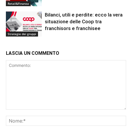
Retail&Finanza
Bilanci, utili e perdite: ecco la vera
situazione delle Coop tra
franchisors e franchisee
Strategie dei gruppi
LASCIA UN COMMENTO
Commento:
No