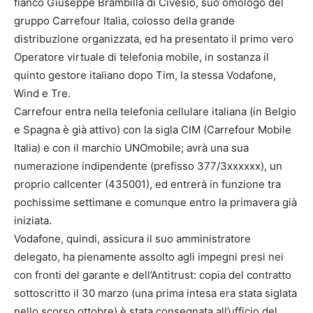
fianco Giuseppe Brambilla di Civesio, suo omologo del
gruppo Carrefour Italia, colosso della grande
distribuzione organizzata, ed ha presentato il primo vero
Operatore virtuale di telefonia mobile, in sostanza il
quinto gestore italiano dopo Tim, la stessa Vodafone,
Wind e Tre.
Carrefour entra nella telefonia cellulare italiana (in Belgio
e Spagna è già attivo) con la sigla CIM (Carrefour Mobile
Italia) e con il marchio UNOmobile; avrà una sua
numerazione indipendente (prefisso 377/3xxxxxx), un
proprio callcenter (435001), ed entrerà in funzione tra
pochissime settimane e comunque entro la primavera già
iniziata.
Vodafone, quindi, assicura il suo amministratore
delegato, ha pienamente assolto agli impegni presi nei
con fronti del garante e dell’Antitrust: copia del contratto
sottoscritto il 30 marzo (una prima intesa era stata siglata
nello scorso ottobre) è stata consegnata all’ufficio del