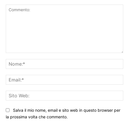
Commento:
No
Ema
Sit
We
Salva il mio nome, email e sito web in questo browser per
la prossima volta che commento.