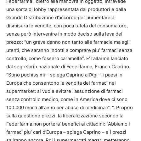
Federfarma , dietro alla manovra in oggetto, intravede
una sorta di lobby rappresentata dai produttori e dalla
Grande Distribuzione d’accordo per aumentare a
dismisura le vendite, con poca tutela del consumatore,
senza però intervenire in modo deciso sulla leva del
prezzo: “un grave danno non tanto alle farmacie ma agli
utenti, che saranno indotti a comprare piu’ farmaci senza
controllo, come fossero caramelle”. E’ l’allarme lanciato
dal segretario nazionale di Federfarma, Franco Caprino.
“Sono pochissimi – spiega Caprino all’Agi – i paesi in
Europa che consentono la vendita dei farmaci nei
supermarket: si vuole evitare l’assunzione di farmaci
senza controllo medico, come in America dove ci sono
100.000 morti all’anno per abuso di medicinali”. “. Proprio
sulla questione prezzi, la liberalizzazione secondo la
Federfarma non portera’ benefici ai cittadini: “Abbiamo i
farmaci piu’ cari d’Europa – spiega Caprino – e i prezzi
saliranno ancora. Poi i supermercati magari metteranno