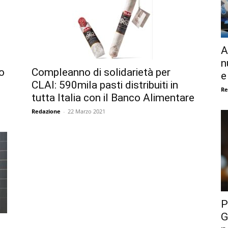
A
n
o
Compleanno di solidarietà per
e
CLAI: 590mila pasti distribuiti in
Re
tutta Italia con il Banco Alimentare
Redazione
-
22 Marzo 2021
P
G