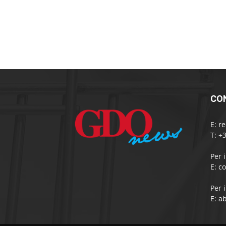
CO
E:
r
T: +
Per 
E:
c
Per 
E:
a