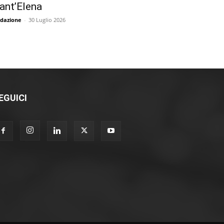
ant’Elena
dazione
-
30 Luglio 2026
EGUICI