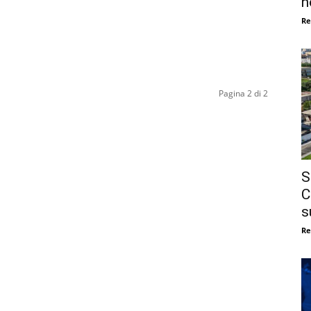
n
Re
Pagina 2 di 2
S
C
s
Re