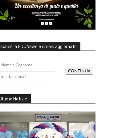
Iscriviti a GDONews e rimani aggiornato
Ultime Notizie