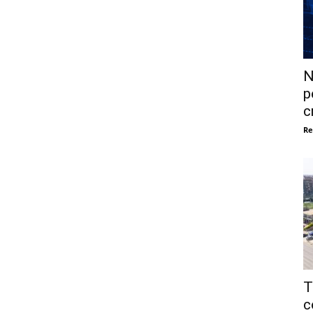
N
p
c
Re
T
c