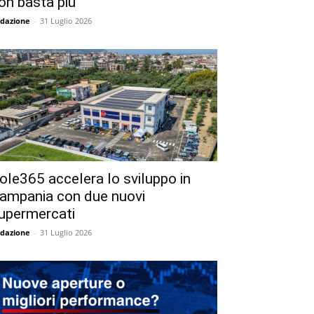
on basta più
dazione
-
31 Luglio 2026
ole365 accelera lo sviluppo in
ampania con due nuovi
upermercati
dazione
-
31 Luglio 2026