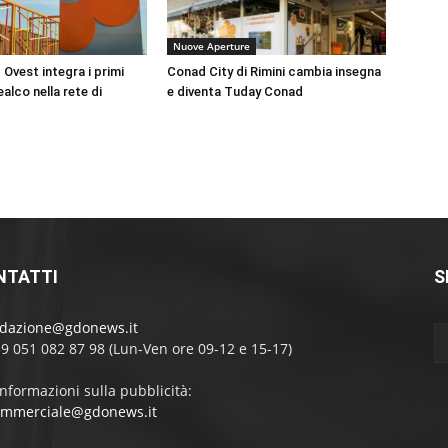
Nuove Aperture
Ovest integra i primi
Conad City di Rimini cambia insegna
alco nella rete di
e diventa Tuday Conad
NTATTI
S
edazione@gdonews.it
39 051 082 87 98 (Lun-Ven ore 09-12 e 15-17)
informazioni sulla pubblicità:
ommerciale@gdonews.it