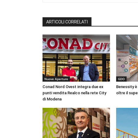
ARTICOLI CORRELATI
Nuove Aperture
GDO
Conad Nord Ovest integra due ex
Benessity è
punti vendita Realco nella rete City
oltre il su
di Modena