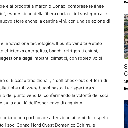
Re
de e ai prodotti a marchio Conad, comprese le linee
ri”, espressione della filiera corta e del sostegno alle
el nuovo store anche la cantina vini, con una selezione di
à e innovazione tecnologica. Il punto vendita è stato
ta efficienza energetica, banchi refrigerati chiusi,
gestione degli impianti climatici, con l’obiettivo di
S
C
s
e di 6 casse tradizionali, 4 self check-out e 4 torri di
llettini e utilizzare buoni pasto. La riapertura si
Re
rio del punto vendita, confermando la volontà dei soci
e sulla qualità dell’esperienza di acquisto.
imoniano una particolare attenzione ai temi del rispetto
rato i soci Conad Nord Ovest Domenico Schirru e