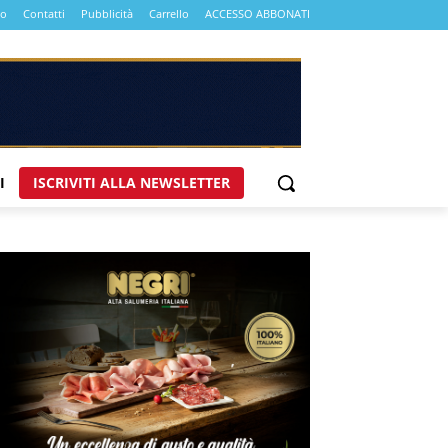
mo
Contatti
Pubblicità
Carrello
ACCESSO ABBONATI
I
ISCRIVITI ALLA NEWSLETTER