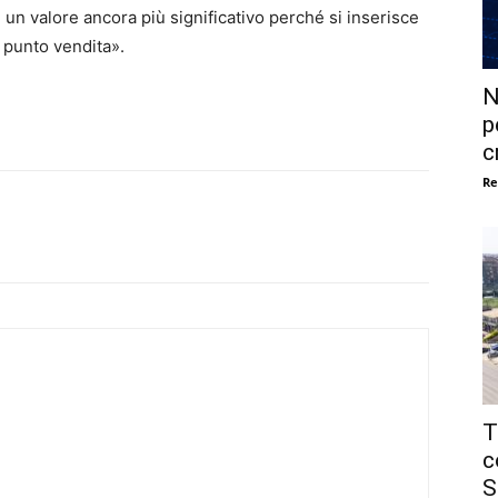
un valore ancora più significativo perché si inserisce
l punto vendita».
N
p
c
Re
T
c
S