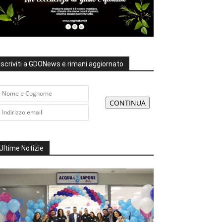
Iscriviti a GDONews e rimani aggiornato
Ultime Notizie