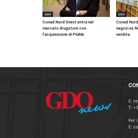
GDO
GDO
Conad Nord Ovest entra nel
Conad Nord 
mercato drugstore con
negozi ex Re
l’acquisizione di PiùMe
vendita
CO
E:
r
T: +
Per 
E:
c