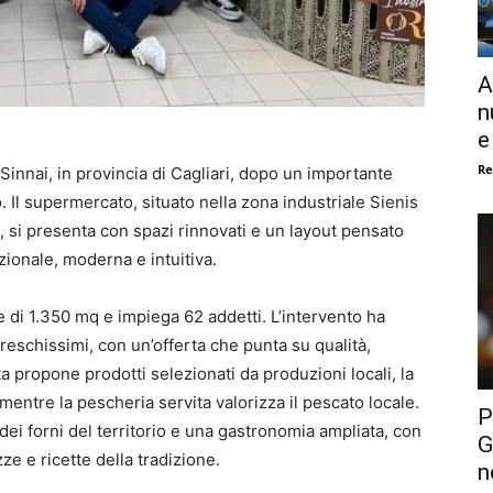
A
n
e
Re
Sinnai, in provincia di Cagliari, dopo un importante
. Il supermercato, situato nella zona industriale Sienis
, si presenta con spazi rinnovati e un layout pensato
zionale, moderna e intuitiva.
e di 1.350 mq e impiega 62 addetti. L’intervento ha
 freschissimi, con un’offerta che punta su qualità,
tta propone prodotti selezionati da produzioni locali, la
, mentre la pescheria servita valorizza il pescato locale.
P
dei forni del territorio e una gastronomia ampliata, con
G
zze e ricette della tradizione.
n