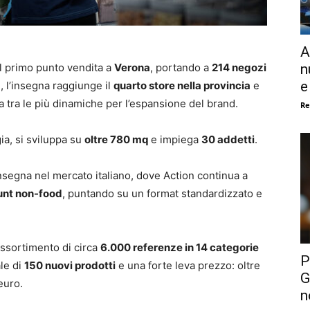
A
n
il primo punto vendita a
Verona
, portando a
214 negozi
e
, l’insegna raggiunge il
quarto store nella provincia
e
a tra le più dinamiche per l’espansione del brand.
Re
ia, si sviluppa su
oltre 780 mq
e impiega
30 addetti
.
’insegna nel mercato italiano, dove Action continua a
unt non-food
, puntando su un format standardizzato e
assortimento di circa
6.000 referenze in 14 categorie
P
le di
150 nuovi prodotti
e una forte leva prezzo: oltre
G
 euro.
n