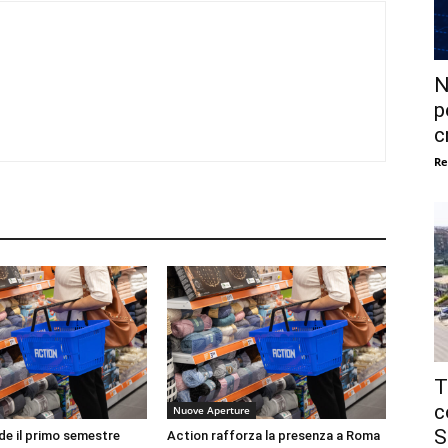
N
p
c
Re
T
c
Nuove Aperture
S
de il primo semestre
Action rafforza la presenza a Roma