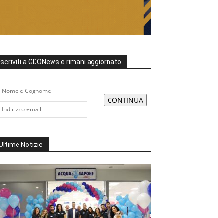
Iscriviti a GDONews e rimani aggiornato
Ultime Notizie