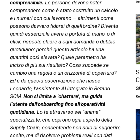
Re
comprensibile.
Le persone devono poter
comprendere come è stato costruito un calcolo
e i numeri con cui lavorano — altrimenti come
possono davvero fidarsi di quell’ordine? Diventa
quindi essenziale avere a portata di mano, o di
click, risposte chiare a ogni domanda o dubbio
quotidiano: perché questo articolo ha una
quantità così elevata? Quale parametro ha
inciso di più sul risultato? Cosa succede se
S
cambio una regola o un orizzonte di copertura?
C
Ed è da questa osservazione che nasce
s
Leonardo, l’assistente AI integrato in Retano
SCM.
Non si limita a ‘chattare’, ma guida
Re
l’utente dall’onboarding fino all’operatività
quotidiana.
Lo fa attraverso sei “anime”
specializzate, che coprono ogni aspetto della
Supply Chain, consentendo non solo di suggerire
scelte, ma di risolvere problemi reali con dati