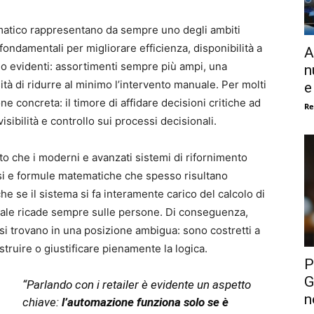
tomatico rappresentano da sempre uno degli ambiti
fondamentali per migliorare efficienza, disponibilità a
A
ono evidenti: assortimenti sempre più ampi, una
n
à di ridurre al minimo l’intervento manuale. Per molti
e
e concreta: il timore di affidare decisioni critiche ad
Re
isibilità e controllo sui processi decisionali.
to che i moderni e avanzati sistemi di rifornimento
si e formule matematiche che spesso risultano
che se il sistema si fa interamente carico del calcolo di
 finale ricade sempre sulle persone. Di conseguenza,
 si trovano in una posizione ambigua: sono costretti a
struire o giustificare pienamente la logica.
P
G
“Parlando con i retailer è evidente un aspetto
n
chiave:
l’automazione funziona solo se è