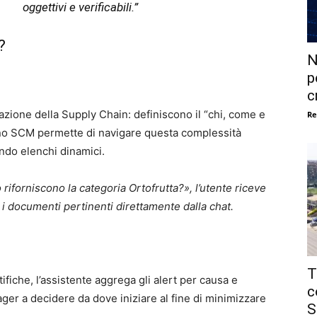
oggettivi e verificabili.”
?
N
p
c
icazione della Supply Chain: definiscono il “chi, come e
Re
tano SCM permette di navigare questa complessità
ndo elenchi dinamici.
riforniscono la categoria Ortofrutta?», l’utente riceve
e i documenti pertinenti direttamente dalla chat.
T
fiche, l’assistente aggrega gli alert per causa e
c
nager a decidere da dove iniziare al fine di minimizzare
S