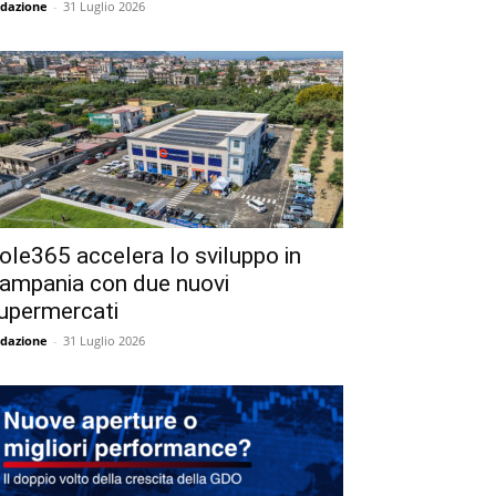
dazione
-
31 Luglio 2026
ole365 accelera lo sviluppo in
ampania con due nuovi
upermercati
dazione
-
31 Luglio 2026