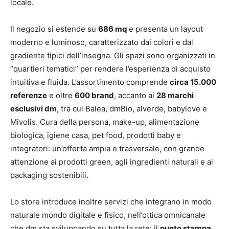
locale.
Il negozio si estende su
686 mq
e presenta un layout
moderno e luminoso, caratterizzato dai colori e dal
gradiente tipici dell’insegna. Gli spazi sono organizzati in
“quartieri tematici” per rendere l’esperienza di acquisto
intuitiva e fluida. L’assortimento comprende
circa 15.000
referenze
e oltre
600 brand
, accanto ai
28 marchi
esclusivi dm
, tra cui Balea, dmBio, alverde, babylove e
Mivolis. Cura della persona, make-up, alimentazione
biologica, igiene casa, pet food, prodotti baby e
integratori: un’offerta ampia e trasversale, con grande
attenzione ai prodotti green, agli ingredienti naturali e ai
packaging sostenibili.
Lo store introduce inoltre servizi che integrano in modo
naturale mondo digitale e fisico, nell’ottica omnicanale
che dm sta sviluppando su tutta la rete: il
punto stampa