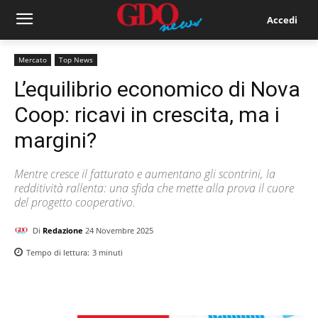
Accedi
Mercato
Top News
L’equilibrio economico di Nova
Coop: ricavi in crescita, ma i
margini?
Mentre cresce il fatturato e aumentano gli scontrini, la
redditività rallenta: una sfida che mette alla prova il cuore
del progetto cooperativo.
Di
Redazione
24 Novembre 2025
Tempo di lettura:
3
minuti