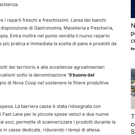
ssistenza.
e i reparti freschi e freschissimi. L’area dei banchi
N
a disposizione di Gastronomia, Macelleria e Pescheria,
p
ia. Entra inoltre nel punto vendita il nuovo reparto
c
 più pratica e immediata la scelta di pane e prodotti da
Re
ti del territorio e alle eccellenze agroalimentari
localismi sotto la denominazione “
Il buono del
gno di Nova Coop nel sostenere le filiere produttive
a spesa. La barriera casse è stata ridisegnata con
ni Fast Lane per le piccole spese veloci e due nuove
T
 ai soci, permette di scannerizzare i prodotti durante la
c
 in casse dedicate, riducendo i tempi di attesa.
S