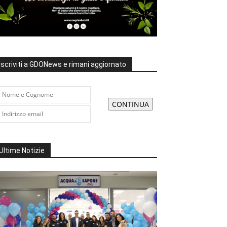
Iscriviti a GDONews e rimani aggiornato
Ultime Notizie