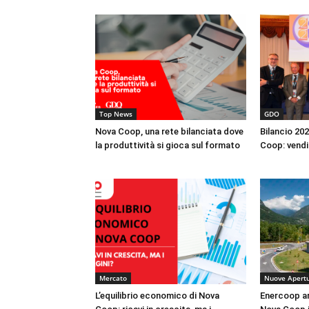
Top News
GDO
Nova Coop, una rete bilanciata dove
Bilancio 20
la produttività si gioca sul formato
Coop: vendit
Mercato
Nuove Apert
L’equilibrio economico di Nova
Enercoop ar