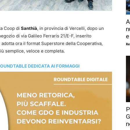
A
n
ita Coop di
Santhià
, in provincia di Vercelli, dopo un
e
negozio di via Galileo Ferraris 21/E-F, inserito
, adotta ora il format Superstore della Cooperativa,
Re
iù semplice, veloce e completa.
ROUNDTABLE DEDICATA AI FORMAGGI
P
G
n