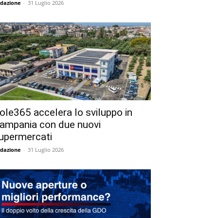
dazione
-
31 Luglio 2026
ole365 accelera lo sviluppo in
ampania con due nuovi
upermercati
dazione
-
31 Luglio 2026