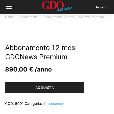
Accedi
Home
Abbonamenti
Abbonamento 12 mesi GDONews Premium
Abbonamento 12 mesi
GDONews Premium
890,00
€
/anno
Abbonamento
12
ACQUISTA
mesi
GDONews
Premium
COD:
5001
Categoria:
Abbonamenti
quantità