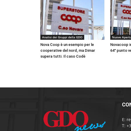
Analisi dei Gruppi della GDO
Nuove Apert
Nova Coop è un esempio per le
Novacoop in
cooperative del nord, ma Dimar
64° punto v
supera tutti. Il caso Codè
CO
E:
r
T: +