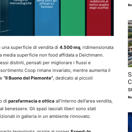
Re
i una superficie di vendita di
4.500 mq
, ridimensionata
a media superficie non food affidata a Deichmann.
si distinti, pensati per migliorare i flussi e
’assortimento Coop rimane invariato, mentre aumenta il
S
te
“Il Buono del Piemonte”
, dedicato ai piccoli
C
s
Re
to di
parafarmacia e ottica
all’interno dell’area vendita,
l benessere. Gli spazi lasciati liberi sono stati
izionati in galleria in un ambiente rinnovato.
parto tecnologia, grazie al corner
Expert-In
,