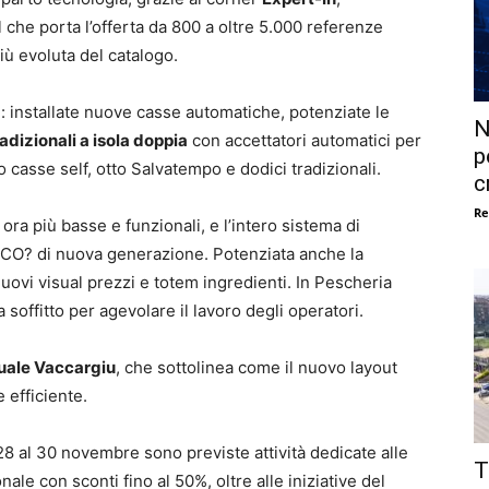
che porta l’offerta da 800 a oltre 5.000 referenze
iù evoluta del catalogo.
: installate nuove casse automatiche, potenziate le
N
adizionali a isola doppia
con accettatori automatici per
p
ro casse self, otto Salvatempo e dodici tradizionali.
c
Re
, ora più basse e funzionali, e l’intero sistema di
a CO? di nuova generazione. Potenziata anche la
nuovi visual prezzi e totem ingredienti. In Pescheria
a soffitto per agevolare il lavoro degli operatori.
uale Vaccargiu
, che sottolinea come il nuovo layout
 efficiente.
 28 al 30 novembre sono previste attività dedicate alle
T
le con sconti fino al 50%, oltre alle iniziative del