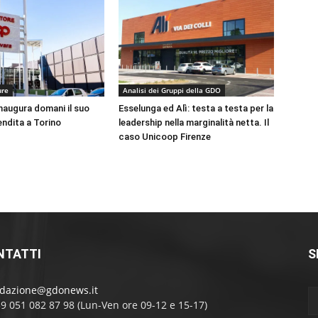
ure
Analisi dei Gruppi della GDO
augura domani il suo
Esselunga ed Alì: testa a testa per la
endita a Torino
leadership nella marginalità netta. Il
caso Unicoop Firenze
NTATTI
S
edazione@gdonews.it
39 051 082 87 98 (Lun-Ven ore 09-12 e 15-17)