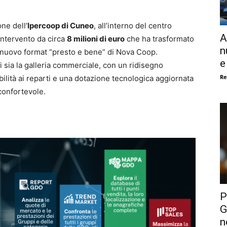
one dell’
Ipercoop di Cuneo
, all’interno del centro
A
ntervento da circa
8 milioni di euro
che ha trasformato
n
 nuovo format “presto e bene” di Nova Coop.
e
ni sia la galleria commerciale, con un ridisegno
Re
ilità ai reparti e una dotazione tecnologica aggiornata
 confortevole.
P
G
n