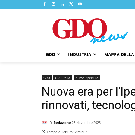
GDO
INDUSTRIA
MAPPA DELLA
GDO
GDO Italia
Nuove Aperture
Nuova era per l’Ip
rinnovati, tecnolo
Di
Redazione
25 Novembre 2025
Tempo di lettura:
2
minuti