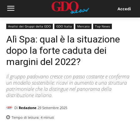
Accedi
Analisi dei Gruppi della GDO
GDO Italia
Mercato
Top News
Alì Spa: qual è la situazione
dopo la forte caduta dei
margini del 2022?
Il gruppo padovano cresce con passo costante e conferma
un modello sostenibile: ricavi in aumento e una struttura
patrimoniale che la distingue nel panorama della
distribuzione italiana.
Di
Redazione
29 Settembre 2025
Tempo di lettura:
4
minuti