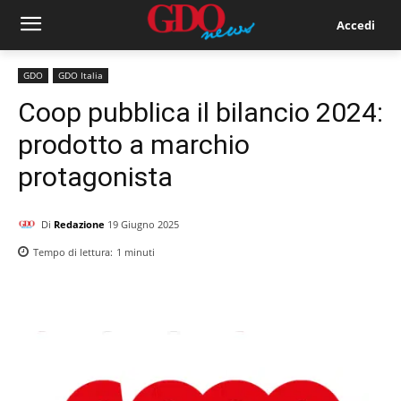
Accedi
GDO
GDO Italia
Coop pubblica il bilancio 2024:
prodotto a marchio
protagonista
Di
Redazione
19 Giugno 2025
Tempo di lettura:
1
minuti