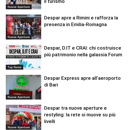
il turismo
Nuove Aperture
Despar apre a Rimini e rafforza la
presenza in Emilia-Romagna
Nuove Aperture
Despar, D.IT e CRAI: chi costruisce
più patrimonio nella galassia Forum
Top News
Despar Express apre all’aeroporto
di Bari
Nuove Aperture
Despar tra nuove aperture e
restyling: la rete si muove su più
livelli
Nuove Aperture