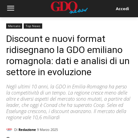
Accedi
Mercato
Top News
Discount e nuovi format
ridisegnano la GDO emiliano
romagnola: dati e analisi di un
settore in evoluzione
Negli ultimi 10 anni, la GDO in Emilia-Romagna ha perso
la competitività di un tempo. La regione cresce meno delle
altre e diversi aspetti del mercato sono mutati, a partire dal
leader, che oggi è Conad che ha superato Coop. Selex ed
Esselunga crescono, i discount avanzano. Il mercato della
regione vale 10,6 miliardi
Di
Redazione
9 Marzo 2025