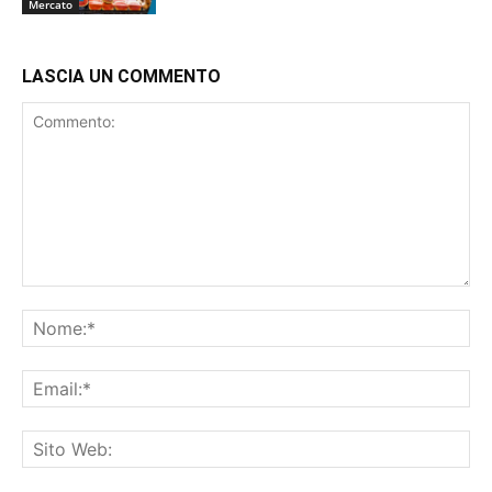
Mercato
LASCIA UN COMMENTO
Commento:
No
Ema
Sit
We