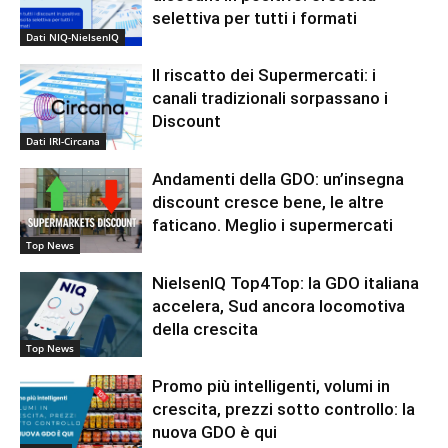
selettiva per tutti i formati
Dati NIQ-NielsenIQ
Il riscatto dei Supermercati: i
canali tradizionali sorpassano i
Discount
Dati IRI-Circana
Andamenti della GDO: un’insegna
discount cresce bene, le altre
faticano. Meglio i supermercati
Top News
NielsenIQ Top4Top: la GDO italiana
accelera, Sud ancora locomotiva
della crescita
Top News
Promo più intelligenti, volumi in
crescita, prezzi sotto controllo: la
nuova GDO è qui