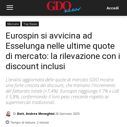
Accedi
Mercato
Top News
Eurospin si avvicina ad
Esselunga nelle ultime quote
di mercato: la rilevazione con i
discount inclusi
L'analisi aggiornata delle quote di mercato GDO mostra
una forte crescita dei discount, che trainano l'incremento
del fatturato totale (+7,4%). Eurospin raggiunge il 7% e Lidl
il 5,8%, confermando il loro peso crescente rispetto ai
supermercati tradizionali.
Di
Dott. Andrea Meneghini
26 Gennaio 2025
Tempo di lettura:
2
minuti