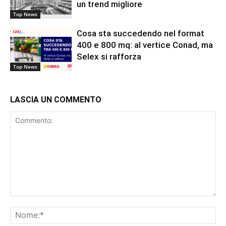
un trend migliore
Top News
Cosa sta succedendo nel format
400 e 800 mq: al vertice Conad, ma
Selex si rafforza
Top News
LASCIA UN COMMENTO
Commento:
No