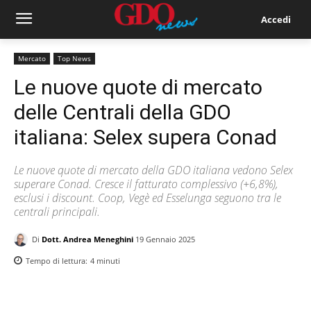
Accedi
Mercato
Top News
Le nuove quote di mercato
delle Centrali della GDO
italiana: Selex supera Conad
Le nuove quote di mercato della GDO italiana vedono Selex
superare Conad. Cresce il fatturato complessivo (+6,8%),
esclusi i discount. Coop, Vegè ed Esselunga seguono tra le
centrali principali.
Di
Dott. Andrea Meneghini
19 Gennaio 2025
Tempo di lettura:
4
minuti