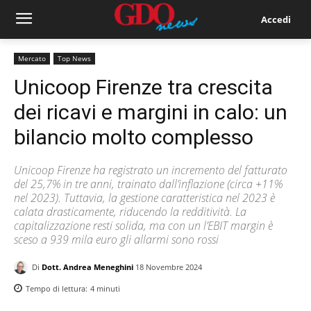
Accedi
Mercato
Top News
Unicoop Firenze tra crescita
dei ricavi e margini in calo: un
bilancio molto complesso
Unicoop Firenze ha registrato un incremento del fatturato
del 25,7% in tre anni, trainato dall’inflazione (circa +11%
nel 2023). Tuttavia, la gestione caratteristica nel 2023 è
calata drasticamente, riducendo la redditività. La
capitalizzazione resti solida, ma con un l’EBIT margin è
sceso a 939 mila euro gli allarmi sono rossi
Di
Dott. Andrea Meneghini
18 Novembre 2024
Tempo di lettura:
4
minuti