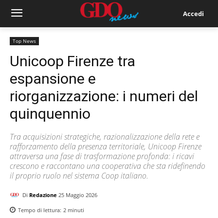
Accedi
Top News
Unicoop Firenze tra
espansione e
riorganizzazione: i numeri del
quinquennio
Tra acquisizioni strategiche, razionalizzazione della rete e
rafforzamento della presenza territoriale, Unicoop Firenze
attraversa una fase di trasformazione profonda: i ricavi
crescono e raccontano una cooperativa che sta ridefinendo
il proprio ruolo nel sistema Coop italiano.
Di
Redazione
25 Maggio 2026
Tempo di lettura:
2
minuti