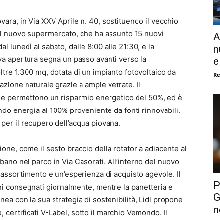
ara, in Via XXV Aprile n. 40, sostituendo il vecchio
1. Il nuovo supermercato, che ha assunto 15 nuovi
A
l lunedì al sabato, dalle 8:00 alle 21:30, e la
n
va apertura segna un passo avanti verso la
e
ltre 1.300 mq, dotata di un impianto fotovoltaico da
Re
azione naturale grazie a ampie vetrate. Il
che permettono un risparmio energetico del 50%, ed è
ando energia al 100% proveniente da fonti rinnovabili.
 per il recupero dell’acqua piovana.
ione, come il sesto braccio della rotatoria adiacente al
bano nel parco in Via Casorati. All’interno del nuovo
 assortimento e un’esperienza di acquisto agevole. Il
P
chi consegnati giornalmente, mentre la panetteria e
G
linea con la sua strategia di sostenibilità, Lidl propone
n
 certificati V-Label, sotto il marchio Vemondo. Il