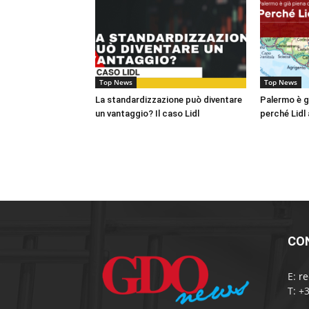
Top News
Top News
La standardizzazione può diventare
Palermo è gi
un vantaggio? Il caso Lidl
perché Lidl 
CO
E:
r
T: +