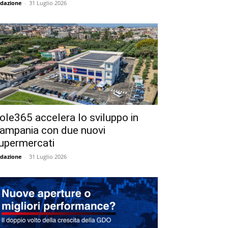
dazione
-
31 Luglio 2026
ole365 accelera lo sviluppo in
ampania con due nuovi
upermercati
dazione
-
31 Luglio 2026