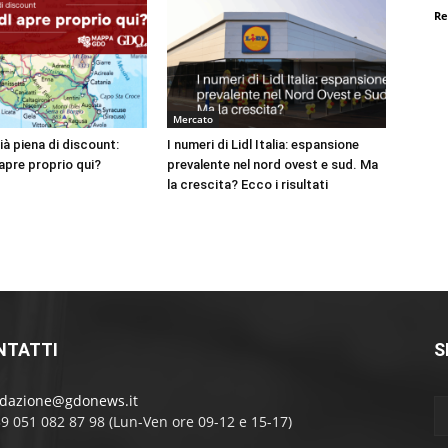
Re
Mercato
à piena di discount:
I numeri di Lidl Italia: espansione
apre proprio qui?
prevalente nel nord ovest e sud. Ma
la crescita? Ecco i risultati
NTATTI
S
edazione@gdonews.it
39 051 082 87 98 (Lun-Ven ore 09-12 e 15-17)