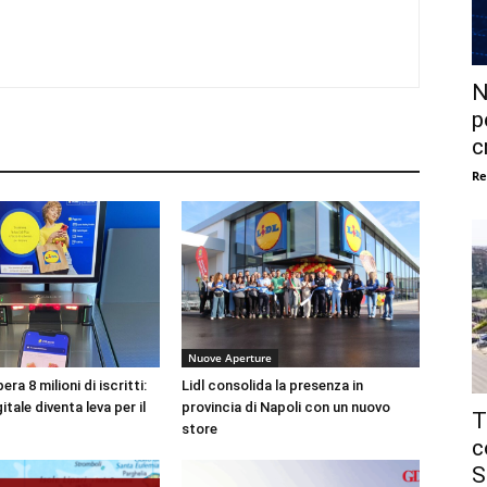
N
p
c
Re
Nuove Aperture
era 8 milioni di iscritti:
Lidl consolida la presenza in
gitale diventa leva per il
provincia di Napoli con un nuovo
T
store
c
S