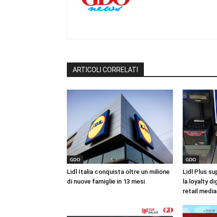
ARTICOLI CORRELATI
GDO
GDO
Lidl Italia conquista oltre un milione
Lidl Plus sup
di nuove famiglie in 13 mesi
la loyalty di
retail media