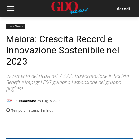
Accedi
Top News
Maiora: Crescita Record e
Innovazione Sostenibile nel
2023
Incremento dei ricavi del 7,37%, trasformazione in Società
Benefit e impegni ESG guidano l'espansione del gruppo
pugliese
Di
Redazione
29 Luglio 2024
Tempo di lettura:
1
minuti