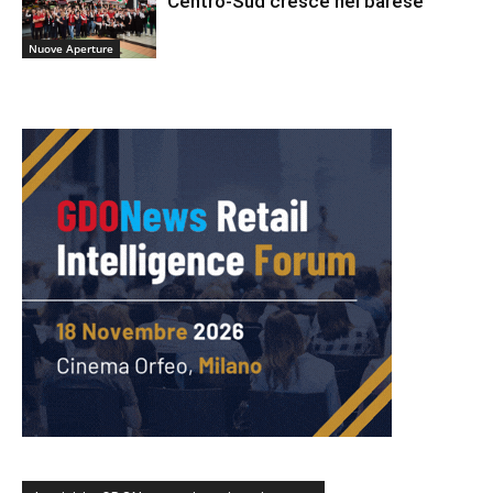
Centro-Sud cresce nel barese
Nuove Aperture