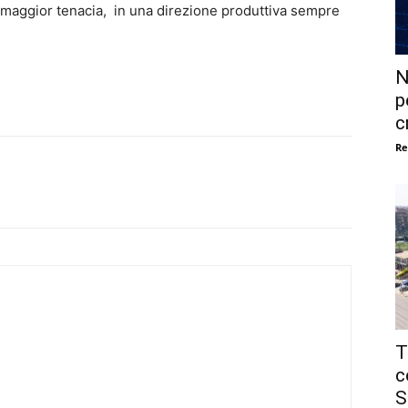
r maggior tenacia, in una direzione produttiva sempre
N
p
c
Re
T
c
S