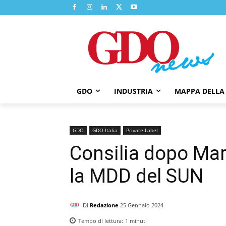
GDO
INDUSTRIA
MAPPA DELLA
GDO
GDO Italia
Private Label
Consilia dopo Marc
la MDD del SUN
Di
Redazione
25 Gennaio 2024
Tempo di lettura:
1
minuti