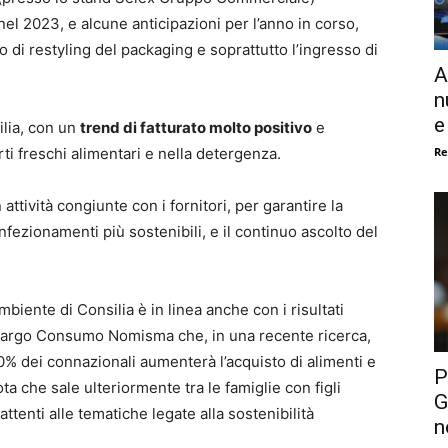
l 2023, e alcune anticipazioni per l’anno in corso,
 di restyling del packaging e soprattutto l’ingresso di
A
n
e
ilia, con un
trend di fatturato molto positivo
e
Re
rti freschi alimentari e nella detergenza.
n attività congiunte con i fornitori, per garantire la
confezionamenti più sostenibili, e il continuo ascolto del
ambiente di Consilia è in linea anche con i risultati
 Largo Consumo Nomisma che, in una recente ricerca,
40% dei connazionali aumenterà l’acquisto di alimenti e
P
 che sale ulteriormente tra le famiglie con figli
G
attenti alle tematiche legate alla sostenibilità
n