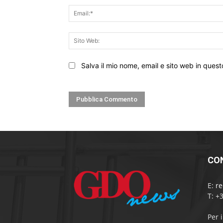
Salva il mio nome, email e sito web in que
CO
E:
r
T: +
Per 