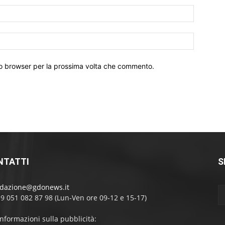
Email:*
Sito
Web:
sto browser per la prossima volta che commento.
NTATTI
S
edazione@gdonews.it
39 051 082 87 98 (Lun-Ven ore 09-12 e 15-17)
informazioni sulla pubblicità: