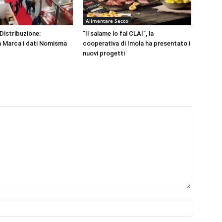
Alimentare Secco
Distribuzione:
“Il salame lo fai CLAI”, la
a Marca i dati Nomisma
cooperativa di Imola ha presentato i
nuovi progetti
Nome:*