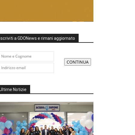
Iscriviti a GDONews e rimani aggiornato
Ultime Notizie