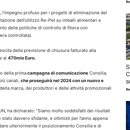
Re
 l’impegno profuso per i progetti di eliminazione del
azione dell’utilizzo Re-Pet su imballi alimentari e
to delle politiche di controllo di filiera con
era controllata).
escita della previsione di chiusura fatturato alla
e ai
470mio Euro.
S
io della prima
campagna di comunicazione
Consilia,
C
più canali,
che proseguirà nel 2024 con un nuovo e
s
ella marca, dei produttori e delle attività promozionali
Re
, ha dichiarato: “Siamo molto soddisfatti dei risultati
 stato davvero sfidante, e ottimisti per l’anno appena
idare ulteriormente il posizionamento Consilia e di