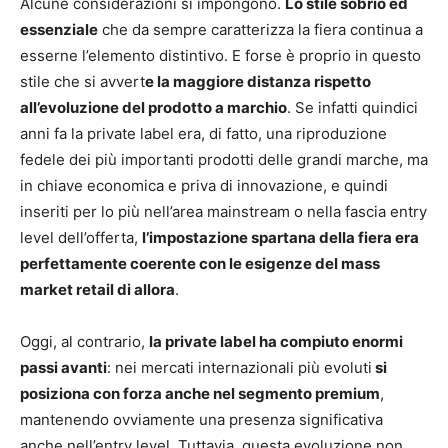
Alcune considerazioni si impongono.
Lo stile sobrio ed
essenziale
che da sempre caratterizza la fiera continua a
esserne l’elemento distintivo. E forse è proprio in questo
stile che si avvert
e la maggiore distanza rispetto
all’evoluzione del prodotto a marchio
. Se infatti quindici
anni fa la private label era, di fatto, una riproduzione
fedele dei più importanti prodotti delle grandi marche, ma
in chiave economica e priva di innovazione, e quindi
inseriti per lo più nell’area mainstream o nella fascia entry
level dell’offerta,
l’impostazione spartana della fiera era
perfettamente coerente con le esigenze del mass
market retail di allora
.
Oggi, al contrario,
la private label ha compiuto enormi
passi avanti
: nei mercati internazionali più evoluti
si
posiziona con forza anche nel segmento premium
,
mantenendo ovviamente una presenza significativa
anche nell’entry level. Tuttavia, questa evoluzione non