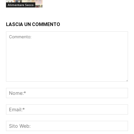
Alimentare Secco
LASCIA UN COMMENTO
Commento:
No
Ema
Sit
We