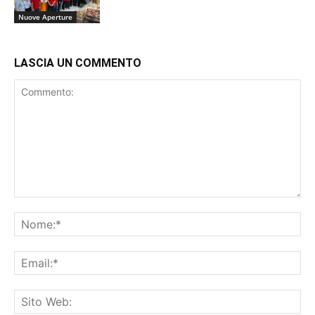
Nuove Aperture
LASCIA UN COMMENTO
Commento:
No
Ema
Sit
We