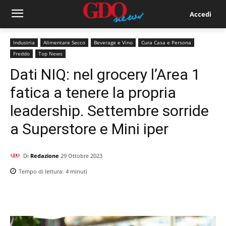
Accedi
Industria
Alimentare Secco
Beverage e Vino
Cura Casa e Persona
Freddo
Top News
Dati NIQ: nel grocery l’Area 1
fatica a tenere la propria
leadership. Settembre sorride
a Superstore e Mini iper
Di
Redazione
29 Ottobre 2023
Tempo di lettura:
4
minuti