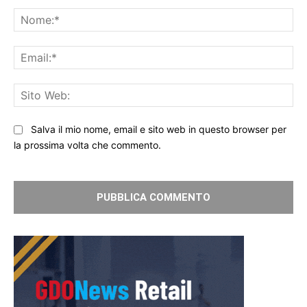
Commento:
No
Ema
Sit
We
Salva il mio nome, email e sito web in questo browser per
la prossima volta che commento.