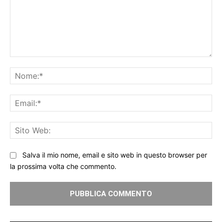
Commento:
No
Ema
Sit
We
Salva il mio nome, email e sito web in questo browser per
la prossima volta che commento.