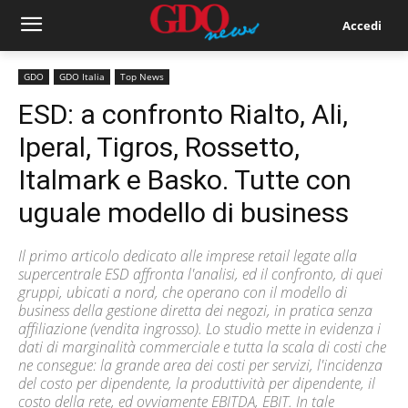
Accedi
GDO
GDO Italia
Top News
ESD: a confronto Rialto, Ali,
Iperal, Tigros, Rossetto,
Italmark e Basko. Tutte con
uguale modello di business
Il primo articolo dedicato alle imprese retail legate alla
supercentrale ESD affronta l'analisi, ed il confronto, di quei
gruppi, ubicati a nord, che operano con il modello di
business della gestione diretta dei negozi, in pratica senza
affiliazione (vendita ingrosso). Lo studio mette in evidenza i
dati di marginalità commerciale e tutta la scala di costi che
ne consegue: la grande area dei costi per servizi, l'incidenza
del costo per dipendente, la produttività per dipendente, il
costo della rete, ed ovviamente EBITDA, EBIT. In tale